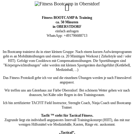
Fitn
ess BOOTCAMP & Training
ca. 50 Minuten
in OBERSTDORF
einfach anfragen
WhatsApp: +491796688713
Im Bootcamp trainierst du in einer kleinen Gruppe. Nach einem kurzen Aufwärmprogramm
geht es an Mobilitätsübungen und einem ca. 20 Minütigen Workout ( Zirkelstyle und / oder
HIT). Gefolgt vom Cooldown mit Compensationsübungen. Die Sportübungen sind
"Körpergewichtsübungen" oder werden mit kleinen Sportgeräten durchgeführt (Kettlebell,
Medizinball, ...)
Das Fitness Protokoll gebe ich vor und die einzelnen Übungen werden je nach Fitnesslevel
angepasst.
Wir treffen uns am Gästehaus zur Färbe Oberstdorf. Bei schönem Wetter gehen wir nach
draussen, bei Kälte oder Regen in den Trainingsraum.
Ich bin zertifizierter TACFIT Field Instructor, Strenght Coach, Ninja Coach und Bootcamp
Trainer.
Tacfit ™ steht für Tactical Fitness.
Zugrunde liegt ein individuell angepasstes Intervall Trainingskonzept (HIIT), das mit nur
wenigen Hilfsmittel wie Medizinbälle, Kasten, Ringe etc. auskommt.
„Tactical“,