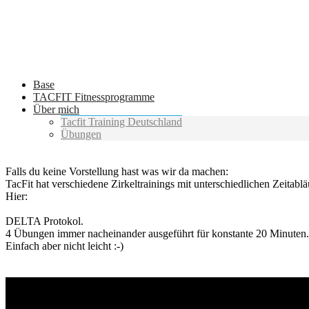
Base
TACFIT Fitnessprogramme
Über mich
Tacfit Training Deutschland
Übungen
Falls du keine Vorstellung hast was wir da machen:
TacFit hat verschiedene Zirkeltrainings mit unterschiedlichen Zeitablä
Hier:
DELTA Protokol.
4 Übungen immer nacheinander ausgeführt für konstante 20 Minuten.
Einfach aber nicht leicht :-)