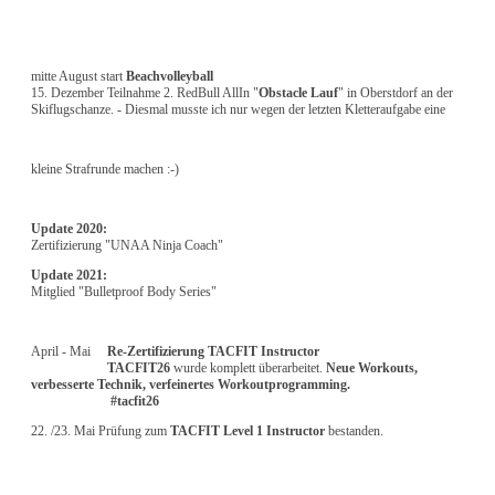
mitte August start
Beachvolleyball
15. Dezember Teilnahme 2. RedBull AllIn "
Obstacle Lauf
" in Oberstdorf an der
Skiflugschanze. - Diesmal musste ich nur wegen der letzten Kletteraufgabe eine
kleine Strafrunde machen :-)
Update 2020:
Zertifizierung "UNAA Ninja Coach"
Update 2021:
Mitglied "Bulletproof Body Series"
April - Mai
Re-Zertifizierung TACFIT Instructor
TACFIT26
wurde komplett überarbeitet.
Neue Workouts,
verbesserte Technik, verfeinertes Workoutprogramming.
#tacfit26
22. /23. Mai Prüfung zum
TACFIT Level 1 Instructor
bestanden.