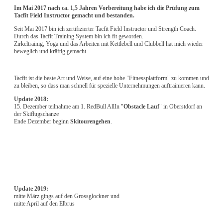
Im Mai 2017 nach ca. 1,5 Jahren Vorbereitung habe ich die Prüfung zum
Tacfit Field Instructor gemacht und bestanden.
Seit Mai 2017 bin ich zertifizierter Tacfit Field Instructor und Strength Coach.
Durch das Tacfit Training System bin ich fit geworden.
Zirkeltrainig, Yoga und das Arbeiten mit Kettlebell und Clubbell hat mich wieder
beweglich und kräftig gemacht.
Tacfit ist die beste Art und Weise, auf eine hohe "Fitnessplattform" zu kommen und
zu bleiben, so dass man schnell für spezielle Unternehmungen auftrainieren kann.
Update 2018:
15. Dezember teilnahme am 1. RedBull AllIn "
Obstacle Lauf
" in Oberstdorf an
der Skiflugschanze
Ende Dezember beginn
Skitourengehen
.
Update 2019:
mitte März gings auf den Grossglockner und
mitte April auf den Elbrus