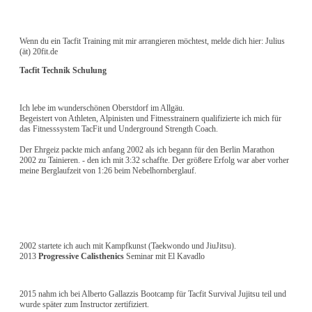
Wenn du ein Tacfit Training mit mir arrangieren möchtest, melde dich hier: Julius
(ät) 20fit.de
Tacfit Technik Schulung
Ich lebe im wunderschönen Oberstdorf im Allgäu.
Begeistert von Athleten, Alpinisten und Fitnesstrainern qualifizierte ich mich für
das Fitnesssystem TacFit und Underground Strength Coach.
Der Ehrgeiz packte mich anfang 2002 als ich begann für den Berlin Marathon
2002 zu Tainieren. - den ich mit 3:32 schaffte. Der größere Erfolg war aber vorher
meine Berglaufzeit von 1:26 beim Nebelhornberglauf.
2002 startete ich auch mit Kampfkunst (Taekwondo und JiuJitsu).
2013
Progressive Calisthenics
Seminar mit El Kavadlo
2015 nahm ich bei Alberto Gallazzis Bootcamp für Tacfit Survival Jujitsu teil und
wurde später zum Instructor zertifiziert.