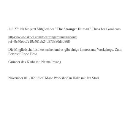
Juli 27: Ich bin jetzt Mitglied des "
The Stronger Human
" Clubs bei skool.com
https://www.skool.com/thestrongerhuman/about?
ref=9c40e9c7219a461eb24b373880d36868
Die Mitgliedschaft ist kostenfrei und es gibt einige interessante Workshops. Zum
Beispiel: Rope Flow
Gründer des Klubs ist:
Nsima Inyang
November 01. / 02.: Steel Mace Workshop in Halle mit Jan Stolz