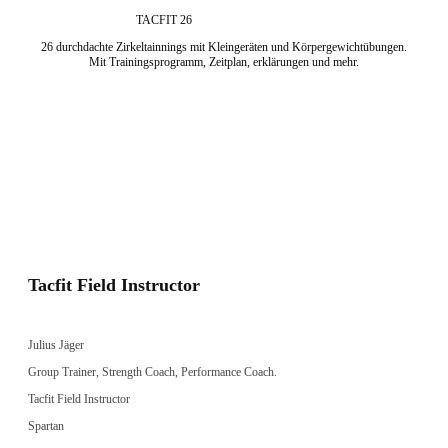
TACFIT 26
26 durchdachte Zirkeltainnings mit Kleingeräten und Körpergewichtübungen.
Mit Trainingsprogramm, Zeitplan, erklärungen und mehr.
Tacfit Field Instructor
Julius Jäger
Group Trainer, Strength Coach, Performance Coach.
Tacfit Field Instructor
Spartan