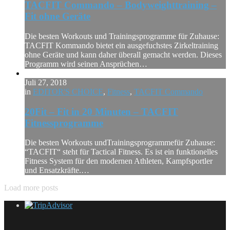
TACFIT Commando – Bodyweighttraining –
Fit ohne Geräte
Die besten Workouts und Trainingsprogramme für Zuhause:
TACFIT Kommando bietet ein ausgefuchstes Zirkeltraining
ohne Geräte und kann daher überall gemacht werden. Dieses
Programm wird seinen Ansprüchen…
Juli 27, 2018
in
EDITOR'S CHOICE
,
Fitness
,
TACFIT Commando
20Fit – Fit in 20 Minuten – TACFIT
Fitnessprogramme
Die besten Workouts undTrainingsprogrammefür Zuhause:
“TACFIT“ steht für Tactical Fitness. Es ist ein funktionelles
Fitness System für den modernen Athleten, Kampfsportler
und Ensatzkräfte.…
Load more posts