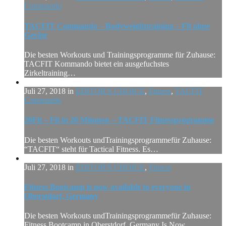
Commando
TACFIT Commando – Bodyweighttraining – Fit ohne
Geräte
Die besten Workouts und Trainingsprogramme für Zuhause:
TACFIT Kommando bietet ein ausgefuchstes
Zirkeltraining…
Juli 27, 2018 in
EDITOR'S CHOICE
,
Fitness
,
TACFIT
Commando
20Fit – Fit in 20 Minuten – TACFIT Fitnessprogramme
Die besten Workouts undTrainingsprogrammefür Zuhause:
“TACFIT“ steht für Tactical Fitness. Es…
Juli 27, 2018 in
EDITOR'S CHOICE
,
Fitness
Fitness Bootcamp is now available to everyone in
Oberstdorf, Germany
Die besten Workouts undTrainingsprogrammefür Zuhause:
Fitness Bootcamp in Oberstdorf, Germany Is Now